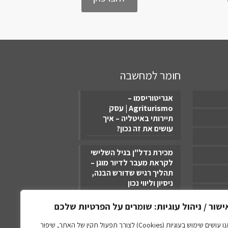
חומר למחשבה
אגריטוריסמו –
Agriturismo | עסק
תיירותי באיטליה – איך
עושים את זה נכון?
מכירת נדל"ן בגיל השלישי
לקראת מעבר לדיור מוגן –
תהליך רגיש שדורש הבנה,
ניסיון וליווי נכון
ישור / ניהול עוגיות: שומרים על הפרטיות שלכם
איטליה – אומבריה
וטוסקנה: כל מה שיש לאזור
אנו עושים שימוש בעוגיות (Cookies) לצורך תפעול תקין של האתר, שיפור
להציע ברכישת בית נופש