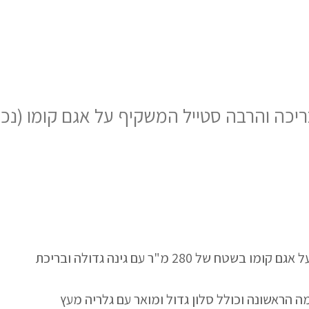
ה והרבה סטייל המשקיף על אגם קומו (נכס 230
למכירה בית בסטנדרט בנייה מאוד גבוה, המשקיף על אגם קומו בשטח של 280 מ"ר עם גינה גדולה ובריכת
ה הראשונה וכולל סלון גדול ומואר עם גלריה מעץ