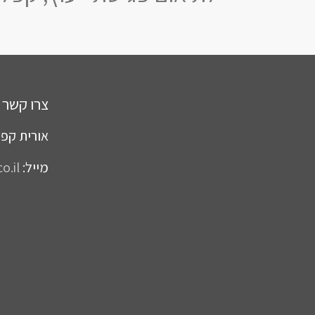
צרו קשר
אורית קפל
מייל:
o.il