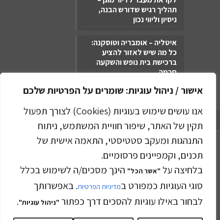
תהליך רגיש שדורש הבנה,
ניסיון וליווי נכון
איטליה – אומבריה וטוסקנה:
כל מה שיש לאזור להציע
ברכישת בית נופש והשקעה
חכמה
אישור / ניהול עוגיות: שומרים על הפרטיות שלכם
אנו עושים שימוש בעוגיות (Cookies) לצורך תפעול
מדיניות הפרטיות
תקין של האתר, שיפור חוויית המשתמש, ניתוח
התנהגות ומעקב סטטיסטי, התאמה אישית של
תכנים, וקמפיינים פרסומיים.
בלחיצה על
הינך מסכים/ה לשימוש בכלל
"אשר הכל"
סוגי העוגיות כמפורט ב
קפלן בוטיק נדל"ן © 2023
. באפשרותך
מדיניות הפרטיות
לבחור באילו עוגיות להסכים דרך כפתור
.
"ניהול עוגיות"
בניית אתרים -