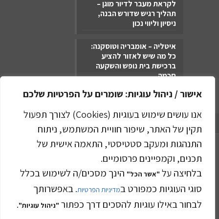
לקראת מעבר לדיור מוגן –
תהליך רגיש שדורש הבנה,
ניסיון וליווי נכון
איטליה – אומבריה וטוסקנה:
כל מה שיש לאזור להציע
ברכישת בית נופש והשקעה
חכמה
אישור / ניהול עוגיות: שומרים על הפרטיות שלכם
אנו עושים שימוש בעוגיות (Cookies) לצורך תפעול
מדיניות הפרטיות
תקין של האתר, שיפור חוויית המשתמש, ניתוח
התנהגות ומעקב סטטיסטי, התאמה אישית של
תכנים, וקמפיינים פרסומיים.
בלחיצה על
הינך מסכים/ה לשימוש בכלל
"אשר הכל"
סוגי העוגיות כמפורט ב
קפלן בוטיק נדל"ן © 2023
. באפשרותך
מדיניות הפרטיות
לבחור באילו עוגיות להסכים דרך כפתור
.
"ניהול עוגיות"
בניית אתרים -