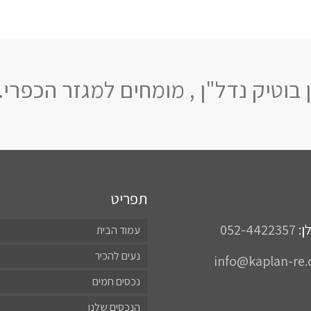
 בוטיק נדל"ן , מומחים למגזר הכפרי.
תפריט
ן:
052-4422357
עמוד הבית
נעים להכיר
info@kaplan-re.c
נכסים חמים
הנכסים שלנו